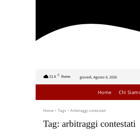
C
giovedì, Agosto 6, 2026
21.6
Rome
Home
Chi Siam
Home
Tags
Arbitraggi contestati
Tag:
arbitraggi contestati