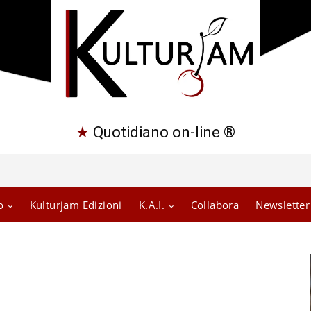
★
Quotidiano on-line ®
o
Kulturjam Edizioni
K.A.I.
Collabora
Newsletter