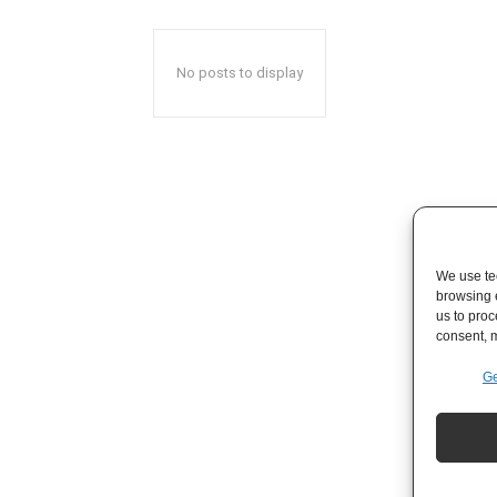
No posts to display
We use tec
browsing 
us to proc
consent, m
Ge