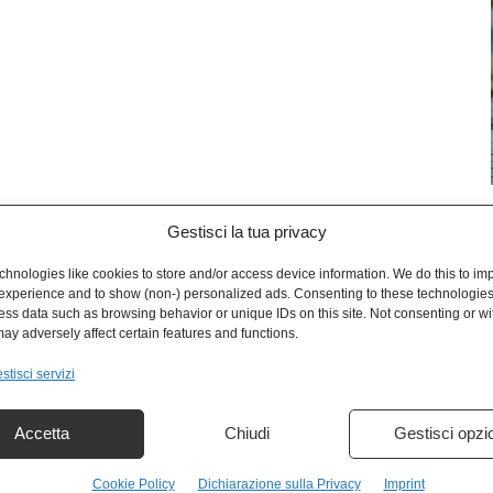
Gestisci la tua privacy
L
hnologies like cookies to store and/or access device information. We do this to im
experience and to show (non-) personalized ads. Consenting to these technologies 
ess data such as browsing behavior or unique IDs on this site. Not consenting or w
ay adversely affect certain features and functions.
stisci servizi
Accetta
Chiudi
Gestisci opzi
Cookie Policy
Dichiarazione sulla Privacy
Imprint