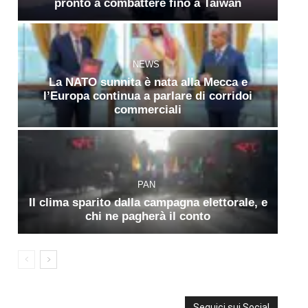
pronto a combattere fino a Taiwan
NEWS
La NATO sunnita è nata alla Mecca e
l’Europa continua a parlare di corridoi
commerciali
PAN
Il clima sparito dalla campagna elettorale, e
chi ne pagherà il conto
Seguici sui Social