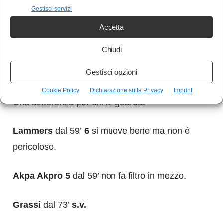
Gestisci servizi
Accetta
Baldanzi 5
partita difficile. Fa quello che può.
Chiudi
Bajrami 6
l’unico che impegna Meret.
Gestisci opzioni
Satriano 5
non gli arriva un pallone giocabile.
Cookie Policy
Dichiarazione sulla Privacy
Imprint
Una sofferenza per chi lo guarda.
Lammers
dal 59’
6
si muove bene ma non è
pericoloso.
Akpa Akpro 5
dal 59’ non fa filtro in mezzo.
Grassi
dal 73’
s.v.