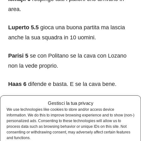
area.
Luperto 5.5
gioca una buona partita ma lascia
anche la sua squadra in 10 uomini.
Parisi 5
se con Politano se la cava con Lozano
non la vede proprio.
Haas 6
difende e basta. E se la cava bene.
Marin 5
provoca il rigore che costa la partita
Gestisci la tua privacy
We use technologies like cookies to store and/or access device
alla sua squadra.
information. We do this to improve browsing experience and to show (non-)
personalized ads. Consenting to these technologies will allow us to
process data such as browsing behavior or unique IDs on this site. Not
Bandinelli 6
lotta con caparbietà e cerca di
consenting or withdrawing consent, may adversely affect certain features
and functions.
proporsi in avanti.