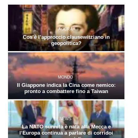
AGORÀ
Cos’è l’approccio clausewitziano in
geopolitica?
MONDO
Il Giappone indica la Cina come nemico:
pronto a combattere fino a Taiwan
NEWS
La NATO sunnita è nata alla Mecca e
l’Europa continua a parlare di corridoi