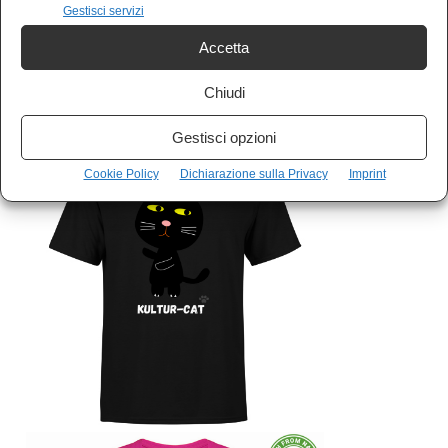
indipendente.
Gestisci servizi
Accetta
VAI AL LINK –
Kulturjam Shop
Chiudi
Gestisci opzioni
Cookie Policy
Dichiarazione sulla Privacy
Imprint