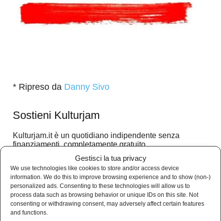
* Ripreso da
Danny Sivo
Sostieni Kulturjam
Kulturjam.it è un quotidiano indipendente senza
finanziamenti, completamente gratuito.
Gestisci la tua privacy
I nostri articoli sono gratuiti e lo saranno sempre.
We use technologies like cookies to store and/or access device
Nessun abbonamento.
information. We do this to improve browsing experience and to show (non-)
Se vuoi sostenerci e aiutarci a crescere, nessuna
personalized ads. Consenting to these technologies will allow us to
donazione, ma puoi acquistare i nostri gadget.
process data such as browsing behavior or unique IDs on this site. Not
consenting or withdrawing consent, may adversely affect certain features
and functions.
Sostieni Kulturjam, sostieni l’informazione libera e