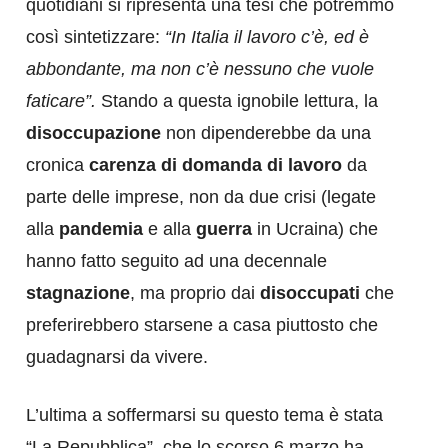
quotidiani si ripresenta una tesi che potremmo
così sintetizzare:
“In Italia il lavoro c’è, ed è
abbondante, ma non c’è nessuno che vuole
faticare”.
Stando a questa ignobile lettura, la
disoccupazione
non dipenderebbe da una
cronica
carenza di domanda di lavoro
da
parte delle imprese, non da due crisi (legate
alla
pandemia
e alla
guerra
in Ucraina) che
hanno fatto seguito ad una decennale
stagnazione
, ma proprio dai
disoccupati
che
preferirebbero starsene a casa piuttosto che
guadagnarsi da vivere.
L’ultima a soffermarsi su questo tema è stata
“La Repubblica”, che lo scorso 6 marzo ha