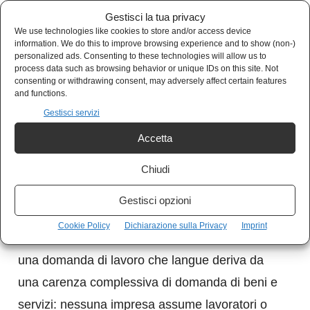
Gestisci la tua privacy
We use technologies like cookies to store and/or access device
information. We do this to improve browsing experience and to show (non-)
personalized ads. Consenting to these technologies will allow us to
process data such as browsing behavior or unique IDs on this site. Not
consenting or withdrawing consent, may adversely affect certain features
and functions.
Gestisci servizi
Accetta
Chiudi
Questi dati dimostrano come il problema della
disoccupazione in Italia dipenda quasi
Gestisci opzioni
esclusivamente dalla debolezza della domanda
Cookie Policy
Dichiarazione sulla Privacy
Imprint
di lavoro da parte delle imprese. A sua volta,
una domanda di lavoro che langue deriva da
una carenza complessiva di domanda di beni e
servizi: nessuna impresa assume lavoratori o