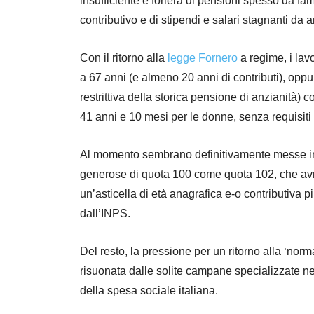
insufficiente e foriera di pensioni spesso da fa
contributivo e di stipendi e salari stagnanti da
Con il ritorno alla
legge Fornero
a regime, i lav
a 67 anni (e almeno 20 anni di contributi), oppu
restrittiva della storica pensione di anzianità) 
41 anni e 10 mesi per le donne, senza requisiti 
Al momento sembrano definitivamente messe in s
generose di quota 100 come quota 102, che avr
un’asticella di età anagrafica e-o contributiva p
dall’INPS.
Del resto, la pressione per un ritorno alla ‘norm
risuonata dalle solite campane specializzate nel
della spesa sociale italiana.