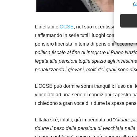
Ge
L’ineffabile
OCSE
, nel suo recentissimo rapporto
riaffermando in serie tutti i luoghi comuni che 
pensiero liberista in tema di pensioni: occorre “
politica fiscale al fine di integrare il Piano Na
legata alle pensioni toglie spazio agli investimen
penalizzando i giovani, molti dei quali sono dis
L’OCSE può dormire sonni tranquilli: l’uso dei 
vincolato ad una serie di condizioni capestro pa
richiedono a gran voce di ridurre la spesa pensi
L’Italia si è, infatti, già impegnata ad “
Attuare pi
ridurre il peso delle pensioni di vecchiaia nell
e spesa pubblica
”, come si può leggere alle pa