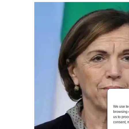
We use tec
browsing 
us to proc
consent, m