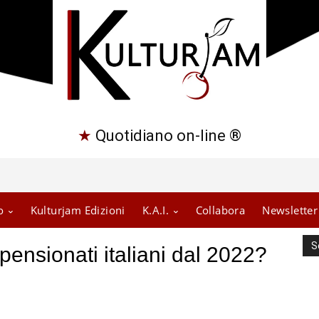
★
Quotidiano on-line ®
o
Kulturjam Edizioni
K.A.I.
Collabora
Newsletter
S
 pensionati italiani dal 2022?