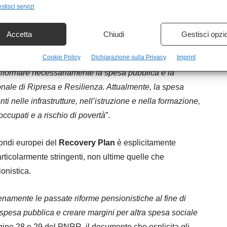
stisci servizi
Accetta
Chiudi
Gestisci opzi
 economico sull’Italia, lo ha scritto a chiare lettere
Cookie Policy
Dichiarazione sulla Privacy
Imprint
costituiscono l’armamentario ideologico stantio del
riformare necessariamente la spesa pubblica e la
zionale di Ripresa e Resilienza. Attualmente, la spesa
ti nelle infrastrutture, nell’istruzione e nella formazione,
occupati e a rischio di povertà
”.
fondi europei del
Recovery Plan
è esplicitamente
rticolarmente stringenti, non ultime quelle che
onistica.
enamente le passate riforme pensionistiche al fine di
a spesa pubblica e creare margini per altra spesa sociale
gine 28 e 29 del PNRR, il documento che esplicita gli