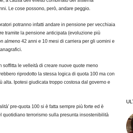
me, a causa dell’effetto combinato del sistema
 anni. Le cose possono, però, andare peggio.
oratori potranno infatti andare in pensione per vecchiaia
re tramite la pensione anticipata (evoluzione più
con almeno 42 anni e 10 mesi di carriera per gli uomini e
anagrafici.
offitta le velleità di creare nuove quote meno
ebbero riprodotto la stessa logica di quota 100 ma con
iù alta. Ipotesi giudicata troppo costosa dal governo e
UL
alità’ pre-quota 100 si è fatta sempre più forte ed è
 quotidiano terrorismo sulla presunta insostenibilità