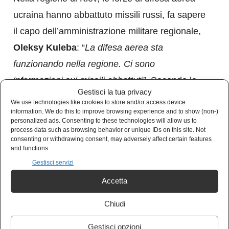
ucraina hanno abbattuto missili russi, fa sapere
il capo dell’amministrazione militare regionale,
Oleksy Kuleba
: “
La difesa aerea sta
funzionando nella regione. Ci sono
informazioni sui missili abbattuti”
. Secondo le
Gestisci la tua privacy
prime informazioni, sono stati abbattuti quattro
We use technologies like cookies to store and/or access device
information. We do this to improve browsing experience and to show (non-)
razzi e si sono registrate due esplosioni.
personalized ads. Consenting to these technologies will allow us to
process data such as browsing behavior or unique IDs on this site. Not
consenting or withdrawing consent, may adversely affect certain features
and functions.
Gestisci servizi
Accetta
Sostieni Kulturjam
Chiudi
Kulturjam.it è un quotidiano indipendente
Gestisci opzioni