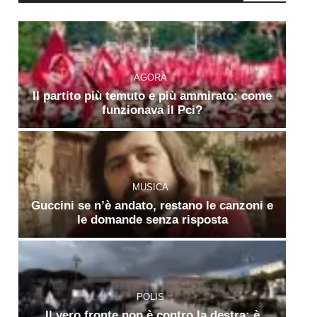
AGORÀ
Il partito più temuto e più ammirato: come
funzionava il Pci?
MUSICA
Guccini se n’è andato, restano le canzoni e
le domande senza risposta
POLIS
Il vero fronte non è contro la destra: è