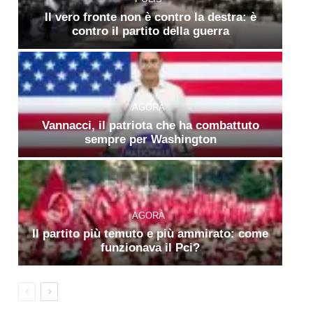
Il vero fronte non è contro la destra: è
contro il partito della guerra
AGORÀ
Vannacci, il patriota che ha combattuto
sempre per Washington
AGORÀ
Il partito più temuto e più ammirato: come
funzionava il Pci?