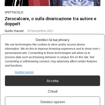
SPETTACOLO
Zerocalcare, o sulla divaricazione tra autore e
doppelt
Guido Hauser
-
29 Novembre 2021
Gestisci la tua privacy
We use technologies like cookies to store and/or access device
information. We do this to improve browsing experience and to show (non-)
5
6
7
personalized ads. Consenting to these technologies will allow us to
process data such as browsing behavior or unique IDs on this site. Not
consenting or withdrawing consent, may adversely affect certain features
and functions.
LATEST ARTICLES
Gestisci servizi
Accetta
MUSICA
Guccini se n’è andato, restano le
Chiudi
canzoni e le domande senza risposta
Gestisci opzioni