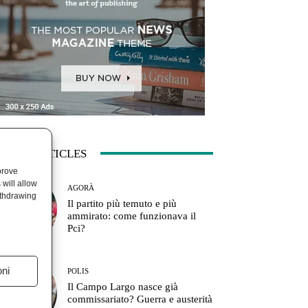
ATEST ARTICLES
prove
will allow
AGORÀ
ithdrawing
Il partito più temuto e più
ammirato: come funzionava il
Pci?
oni
POLIS
Il Campo Largo nasce già
commissariato? Guerra e austerità