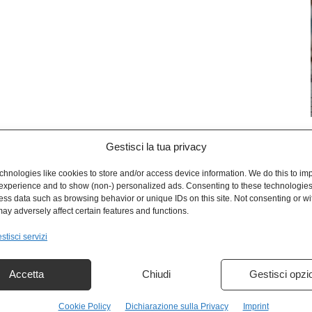
Gestisci la tua privacy
L
hnologies like cookies to store and/or access device information. We do this to im
experience and to show (non-) personalized ads. Consenting to these technologies 
ess data such as browsing behavior or unique IDs on this site. Not consenting or w
ay adversely affect certain features and functions.
stisci servizi
Accetta
Chiudi
Gestisci opzi
Cookie Policy
Dichiarazione sulla Privacy
Imprint