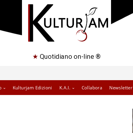
★
Quotidiano on-line ®
o
Kulturjam Edizioni
K.A.I.
Collabora
Newsletter