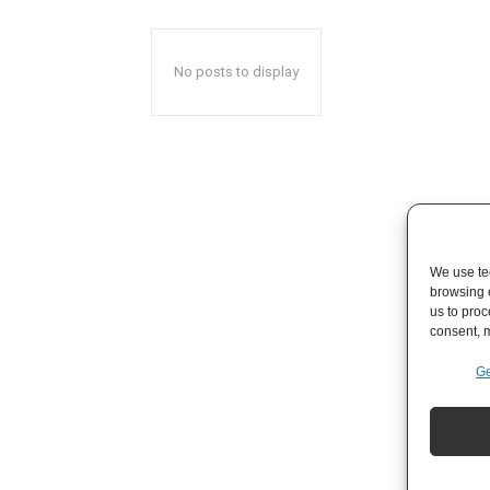
No posts to display
We use tec
browsing 
us to proc
consent, m
Ge