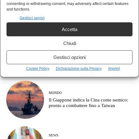
POLIS
consenting or withdrawing consent, may adversely affect certain features
Italia prima per debito, ultima per crescita:
and functions.
le armi prima degli stipendi
Gestisci servizi
Accetta
Chiudi
AGORÀ
Cos’è l’approccio clausewitziano in
Gestisci opzioni
geopolitica?
Cookie Policy
Dichiarazione sulla Privacy
Imprint
MONDO
Il Giappone indica la Cina come nemico:
pronto a combattere fino a Taiwan
NEWS