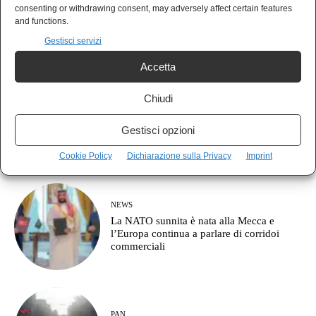
AGORÀ
consenting or withdrawing consent, may adversely affect certain features
Cos’è l’approccio clausewitziano in
and functions.
geopolitica?
Gestisci servizi
Accetta
Chiudi
MONDO
Il Giappone indica la Cina come nemico:
Gestisci opzioni
pronto a combattere fino a Taiwan
Cookie Policy
Dichiarazione sulla Privacy
Imprint
NEWS
La NATO sunnita è nata alla Mecca e
l’Europa continua a parlare di corridoi
commerciali
PAN