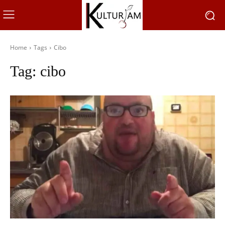
Home
Tags
Cibo
Tag:
cibo