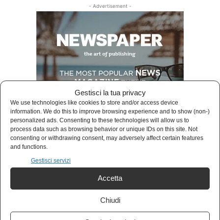
- Advertisement -
Gestisci la tua privacy
We use technologies like cookies to store and/or access device
information. We do this to improve browsing experience and to show (non-)
personalized ads. Consenting to these technologies will allow us to
process data such as browsing behavior or unique IDs on this site. Not
consenting or withdrawing consent, may adversely affect certain features
and functions.
LATEST ARTICLES
Gestisci servizi
Accetta
AGORÀ
Chiudi
Cos’è l’approccio clausewitziano in
geopolitica?