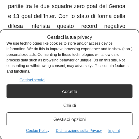
partite tra le due squadre zero goal del Genoa
e 13 goal dell’Inter. Con lo stato di forma della
difesa interista questo record negativo
dovrebbe essere interrotto. Vedremo.
Gestisci la tua privacy
We use technologies like cookies to store and/or access device
information. We do this to improve browsing experience and to show (non-)
Pronostico: over 2.5
personalized ads. Consenting to these technologies will allow us to
process data such as browsing behavior or unique IDs on this site. Not
consenting or withdrawing consent, may adversely affect certain features
and functions.
Gestisci servizi
Lazio vs Bologna sab. ore 20:45
Accetta
Chiudi
Due squadre in crisi che perdono spesso e
prendono goal spesso. Non come il Torino ma
Gestisci opzioni
la strada è quella. I laziali in settimana hanno
Cookie Policy
Dichiarazione sulla Privacy
Imprint
vinto alla grande contro il
Borussia
e potrebbe