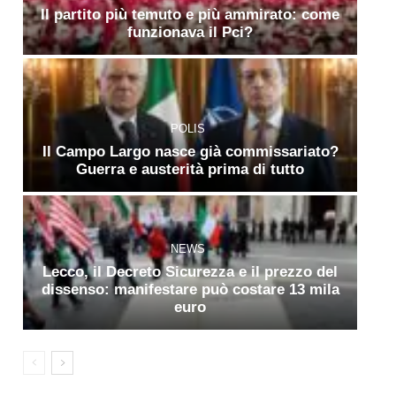
Il partito più temuto e più ammirato: come
funzionava il Pci?
POLIS
Il Campo Largo nasce già commissariato?
Guerra e austerità prima di tutto
NEWS
Lecco, il Decreto Sicurezza e il prezzo del
dissenso: manifestare può costare 13 mila
euro