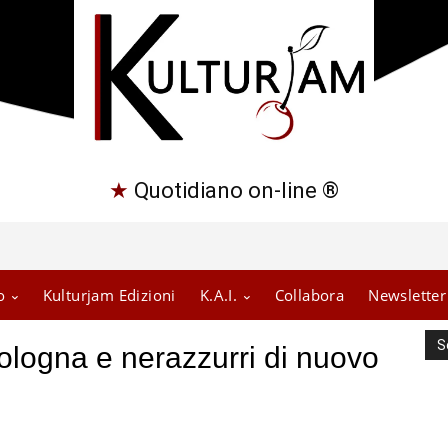
★
Quotidiano on-line ®
o
Kulturjam Edizioni
K.A.I.
Collabora
Newsletter
S
Bologna e nerazzurri di nuovo