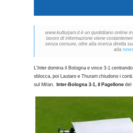
www.kulturjam.it è un quotidiano online i
lavoro di informazione viene costantemente
senza censure, oltre alla ricerca diretta su
alla
news
L’Inter domina il Bologna e vince 3-1 centrando
sblocca, poi Lautaro e Thuram chiudono i conti. I
sul Milan.
Inter-Bologna 3-1, il Pagellone
del 