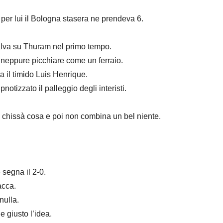
tato per lui il Bologna stasera ne prendeva 6.
. Salva su Thuram nel primo tempo.
ve neppure picchiare come un ferraio.
e ha il timido Luis Henrique.
notizzato il palleggio degli interisti.
re chissà cosa e poi non combina un bel niente.
e segna il 2-0.
tacca.
 nulla.
ne giusto l’idea.