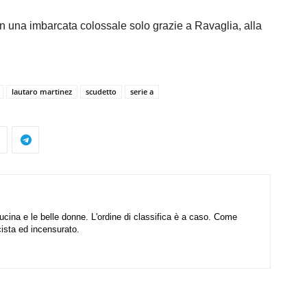
e con una imbarcata colossale solo grazie a Ravaglia, alla
lautaro martinez
scudetto
serie a
cucina e le belle donne. L'ordine di classifica è a caso. Come
cista ed incensurato.