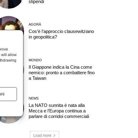
stipendi
AGORÀ
Cos’è l’approccio clausewitziano
in geopolitica?
prove
will allow
ithdrawing
MONDO
Il Giappone indica la Cina come
nemico: pronto a combattere fino
a Taiwan
oni
NEWS
La NATO sunnita è nata alla
Mecca e l’Europa continua a
parlare di corridoi commerciali
Load more