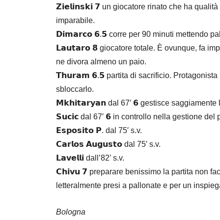
𝗭𝗶𝗲𝗹𝗶𝗻𝘀𝗸𝗶 𝟳 un giocatore rinato che ha qua
imparabile.
𝗗𝗶𝗺𝗮𝗿𝗰𝗼 𝟲.𝟱 corre per 90 minuti mettendo p
𝗟𝗮𝘂𝘁𝗮𝗿𝗼 𝟴 giocatore totale. È ovunque, fa
ne divora almeno un paio.
𝗧𝗵𝘂𝗿𝗮𝗺 𝟲.𝟱 partita di sacrificio. Protagonis
sbloccarlo.
𝗠𝗸𝗵𝗶𝘁𝗮𝗿𝘆𝗮𝗻 dal 67′ 𝟲 gestisce saggiamente 
𝗦𝘂𝗰𝗶𝗰 dal 67′ 𝟲 in controllo nella gestione del
𝗘𝘀𝗽𝗼𝘀𝗶𝘁𝗼 𝗣. dal 75′ s.v.
𝗖𝗮𝗿𝗹𝗼𝘀 𝗔𝘂𝗴𝘂𝘀𝘁𝗼 dal 75′ s.v.
𝗟𝗮𝘃𝗲𝗹𝗹𝗶 dall’82’ s.v.
𝗖𝗵𝗶𝘃𝘂 𝟳 preparare benissimo la partita non 
letteralmente presi a pallonate e per un inspi
Bologna