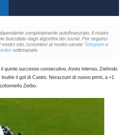
ndipendente completamente autofinanziato. Il nostro
 boicottato dagli algoritmi dei social. Per seguirci
l nostro sito, iscrivetevi al nostro canale
Telegram
o
letter
settimanale.
 il quinto successo consecutivo. Avvio intenso, Zielinski
nutile il gol di Castro. Nerazzurri di nuovo primi, a +1
colonnello Zerbo.