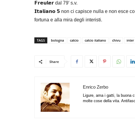
𝗙𝗿𝗲𝘂𝗹𝗲𝗿 dal 79′ s.v.
𝗜𝘁𝗮𝗹𝗶𝗮𝗻𝗼 𝟱 non ci capisce nulla e non esc
fortuna e alla mira degli interisti.
TAGS
bologna
calcio
calcio italiano
chivu
inter
Share
Enrico Zerbo
Ligure, ama i gatti, la buona 
molte cose della vita. Antifas