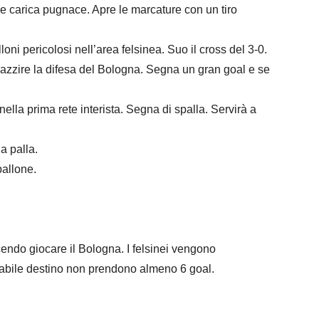
lità e carica pugnace. Apre le marcature con un tiro
alloni pericolosi nell’area felsinea. Suo il cross del 3-0.
 impazzire la difesa del Bologna. Segna un gran goal e se
ta nella prima rete interista. Segna di spalla. Servirà a
la palla.
 pallone.
facendo giocare il Bologna. I felsinei vengono
egabile destino non prendono almeno 6 goal.