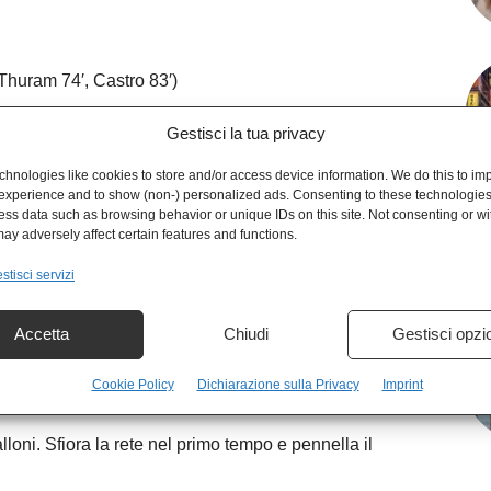
 Thuram 74′, Castro 83′)
Gestisci la tua privacy
hnologies like cookies to store and/or access device information. We do this to im
experience and to show (non-) personalized ads. Consenting to these technologies 
 sulla rete è incolpevole. Un po’ indeciso sul colpo di
ess data such as browsing behavior or unique IDs on this site. Not consenting or w
ay adversely affect certain features and functions.
stisci servizi
etto. A parte un pallone perso ad inizio ripresa. Succede.
a spinge a più non posso. Sfiora la rete di testa.
Accetta
Chiudi
Gestisci opzi
Avrebbe potuto spingere di più.
ogni parte del campo. Dovrebbe essere più incisivo
Cookie Policy
Dichiarazione sulla Privacy
Imprint
 palloni. Sfiora la rete nel primo tempo e pennella il