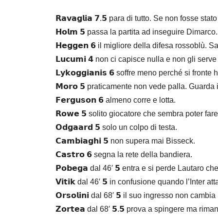
𝗥𝗮𝘃𝗮𝗴𝗹𝗶𝗮 𝟳.𝟱 para di tutto. Se non fosse s
𝗛𝗼𝗹𝗺 𝟱 passa la partita ad inseguire Dimarco.
𝗛𝗲𝗴𝗴𝗲𝗻 𝟲 il migliore della difesa rossoblù
𝗟𝘂𝗰𝘂𝗺𝗶 𝟰 non ci capisce nulla e non gli ser
𝗟𝘆𝗸𝗼𝗴𝗴𝗶𝗮𝗻𝗶𝘀 𝟲 soffre meno perché si front
𝗠𝗼𝗿𝗼 𝟱 praticamente non vede palla. Guarda ip
𝗙𝗲𝗿𝗴𝘂𝘀𝗼𝗻 𝟲 almeno corre e lotta.
𝗥𝗼𝘄𝗲 𝟱 solito giocatore che sembra poter fa
𝗢𝗱𝗴𝗮𝗮𝗿𝗱 𝟱 solo un colpo di testa.
𝗖𝗮𝗺𝗯𝗶𝗮𝗴𝗵𝗶 𝟱 non supera mai Bisseck.
𝗖𝗮𝘀𝘁𝗿𝗼 𝟲 segna la rete della bandiera.
𝗣𝗼𝗯𝗲𝗴𝗮 dal 46′ 𝟱 entra e si perde Lautaro ch
𝗩𝗶𝘁𝗶𝗸 dal 46′ 𝟱 in confusione quando l’Inter at
𝗢𝗿𝘀𝗼𝗹𝗶𝗻𝗶 dal 68′ 𝟱 il suo ingresso non cambia
𝗭𝗼𝗿𝘁𝗲𝗮 dal 68′ 𝟱.𝟱 prova a spingere ma rima