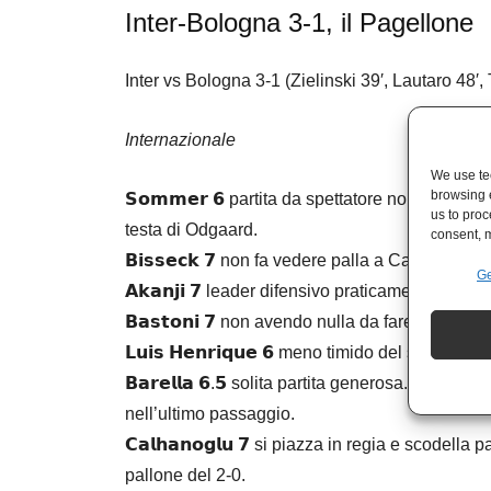
Inter-Bologna 3-1, il Pagellone
Inter vs Bologna 3-1 (Zielinski 39′, Lautaro 48′,
Internazionale
We use tec
browsing 
𝗦𝗼𝗺𝗺𝗲𝗿 𝟲 partita da spettatore non pagante
us to proc
testa di Odgaard.
consent, m
𝗕𝗶𝘀𝘀𝗲𝗰𝗸 𝟳 non fa vedere palla a Cambiaghi.
Ge
𝗔𝗸𝗮𝗻𝗷𝗶 𝟳 leader difensivo praticamente perf
𝗕𝗮𝘀𝘁𝗼𝗻𝗶 𝟳 non avendo nulla da fare in difes
𝗟𝘂𝗶𝘀 𝗛𝗲𝗻𝗿𝗶𝗾𝘂𝗲 𝟲 meno timido del solito. 
𝗕𝗮𝗿𝗲𝗹𝗹𝗮 𝟲.𝟱 solita partita generosa. È in 
nell’ultimo passaggio.
𝗖𝗮𝗹𝗵𝗮𝗻𝗼𝗴𝗹𝘂 𝟳 si piazza in regia e scodella
pallone del 2-0.