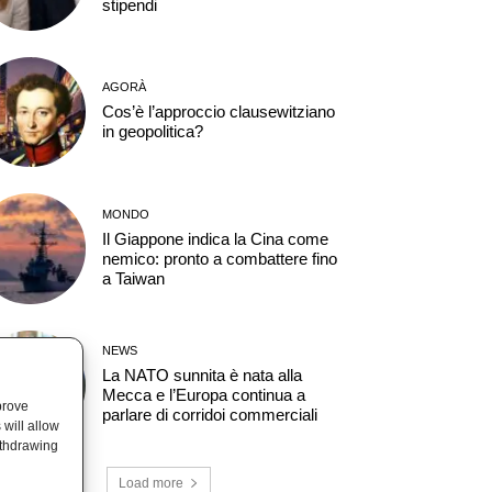
stipendi
AGORÀ
Cos’è l’approccio clausewitziano
in geopolitica?
MONDO
Il Giappone indica la Cina come
nemico: pronto a combattere fino
a Taiwan
NEWS
La NATO sunnita è nata alla
Mecca e l’Europa continua a
prove
parlare di corridoi commerciali
will allow
ithdrawing
Load more