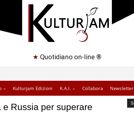
★
Quotidiano on-line ®
o
Kulturjam Edizioni
K.A.I.
Collabora
Newsletter
S
na e Russia per superare