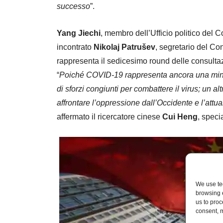
successo
”.
Yang Jiechi
, membro dell’Ufficio politico del 
incontrato
Nikolaj Patrušev
, segretario del Con
rappresenta il sedicesimo round delle consultaz
“
Poiché COVID-19 rappresenta ancora una minac
di sforzi congiunti per combattere il virus; un
affrontare l’oppressione dall’Occidente e l’att
affermato il ricercatore cinese
Cui Heng
, speci
We use tec
browsing 
us to proc
consent, m