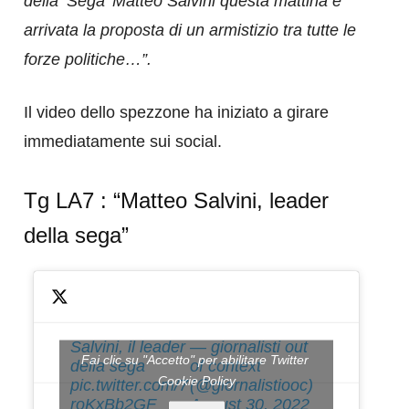
della ‘Sega’ Matteo Salvini questa mattina è
arrivata la proposta di un armistizio tra tutte le
forze politiche…”.
Il video dello spezzone ha iniziato a girare
immediatamente sui social.
Tg LA7 : “Matteo Salvini, leader
della sega”
Salvini, il leader
— giornalisti out
Fai clic su "Accetto" per abilitare Twitter
della sega
of context
Cookie Policy
pic.twitter.com/7
(@giornalistiooc)
roKxBb2GF
August 30, 2022