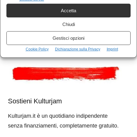
Non ci resterà quindi che difendere non solo le
Accetta
incredibili virtù e saggezze della vita umana,
Chiudi
ma qualcosa di ancora più incredibile: questo
Gestisci opzioni
immenso, impossibile universo che ci guarda
dritto negli occhi”.
Cookie Policy
Dichiarazione sulla Privacy
Imprint
Sostieni Kulturjam
Kulturjam.it è un quotidiano indipendente
senza finanziamenti, completamente gratuito.