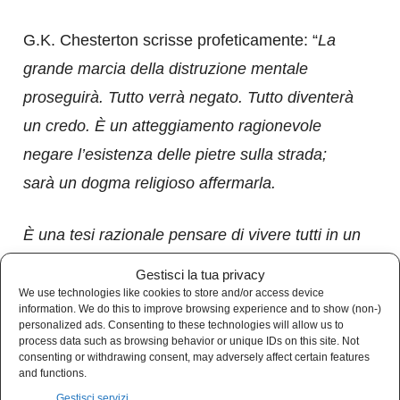
G.K. Chesterton scrisse profeticamente: “
La
grande marcia della distruzione mentale
proseguirà. Tutto verrà negato. Tutto diventerà
un credo. È un atteggiamento ragionevole
negare l’esistenza delle pietre sulla strada;
sarà un dogma religioso affermarla.
È una tesi razionale pensare di vivere tutti in un
sogno; sarà un esempio di saggezza mistica
Gestisci la tua privacy
affermare che siamo tutti svegli. Accenderemo
We use technologies like cookies to store and/or access device
information. We do this to improve browsing experience and to show (non-)
fuochi per testimoniare che due più due fa
personalized ads. Consenting to these technologies will allow us to
process data such as browsing behavior or unique IDs on this site. Not
quattro. Sguaineremo spade per dimostrare
consenting or withdrawing consent, may adversely affect certain features
and functions.
che le foglie sono verdi in estate.
Gestisci servizi