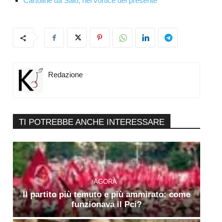
Cartoline da Salò, nel vortice del presente
Redazione
TI POTREBBE ANCHE INTERESSARE
AGORÀ
Il partito più temuto e più ammirato: come
funzionava il Pci?