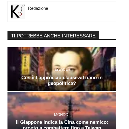
Redazione
TI POTREBBE ANCHE INTERESSARE
AGORÀ
Cos’è l’approccio clausewitziano in
geopolitica?
MONDO
Il Giappone indica la Cina come nemico:
pronto a combattere fino a Taiwan