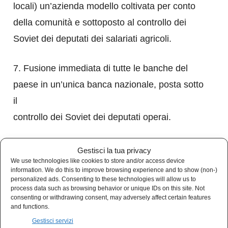
locali) un’azienda modello coltivata per conto
della comunità e sottoposto al controllo dei
Soviet dei deputati dei salariati agricoli.
7. Fusione immediata di tutte le banche del
paese in un’unica banca nazionale, posta sotto
il
controllo dei Soviet dei deputati operai.
8. Il nostro compito immediato non è
Gestisci la tua privacy
We use technologies like cookies to store and/or access device
l'”instaurazione” del socialismo, ma, per ora,
information. We do this to improve browsing experience and to show (non-)
soltanto il passaggio al controllo della
personalized ads. Consenting to these technologies will allow us to
process data such as browsing behavior or unique IDs on this site. Not
produzione sociale e della ripartizione dei
consenting or withdrawing consent, may adversely affect certain features
and functions.
prodotti da parte dei Soviet dei deputati operai.
Gestisci servizi