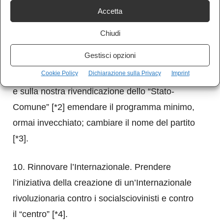
Accetta
9. Compiti del partito: convocare
immediatamente il congresso del partito;
Chiudi
modificare il programma del partito,
Gestisci opzioni
principalmente: sull’imperialismo e sulla guerra
Cookie Policy
Dichiarazione sulla Privacy
Imprint
imperialistica; sull’atteggiamento verso lo Stato
e sulla nostra rivendicazione dello “Stato-
Comune” [*2] emendare il programma minimo,
ormai invecchiato; cambiare il nome del partito
[*3].
10. Rinnovare l’Internazionale. Prendere
l’iniziativa della creazione di un’Internazionale
rivoluzionaria contro i socialsciovinisti e contro
il “centro” [*4].