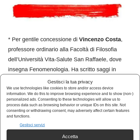
* Per gentile concessione di
Vincenzo Costa
,
professore ordinario alla Facoltà di Filosofia
dell’Università Vita-Salute San Raffaele, dove
insegna Fenomenologia. Ha scritto saggi in
italiano, inglese, tedesco, francese e spagnolo,
Gestisci la tua privacy
We use technologies like cookies to store and/or access device
apparsi in numerose riviste e libri.
information. We do this to improve browsing experience and to show (non-)
personalized ads. Consenting to these technologies will allow us to
process data such as browsing behavior or unique IDs on this site. Not
Sostieni Kulturjam
consenting or withdrawing consent, may adversely affect certain features
and functions.
Kulturjam.it è un quotidiano indipendente
Gestisci servizi
senza finanziamenti, completamente gratuito.
Accetta