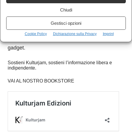
I nostri articoli sono gratuiti e lo saranno
Chiudi
sempre. Nessun abbonamento.
Gestisci opzioni
Se vuoi sostenerci e aiutarci a crescere,
Cookie Policy
Dichiarazione sulla Privacy
Imprint
nessuna donazione, ma puoi acquistare i nostri
gadget.
Sostieni Kulturjam, sostieni l’informazione libera e
indipendente.
VAI AL NOSTRO BOOKSTORE