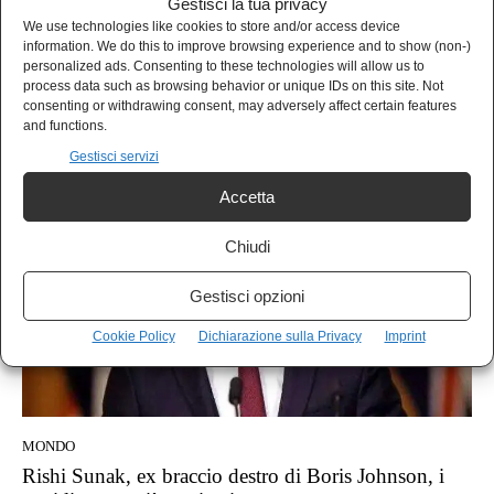
Gestisci la tua privacy
We use technologies like cookies to store and/or access device
information. We do this to improve browsing experience and to show (non-)
personalized ads. Consenting to these technologies will allow us to
NEWS
process data such as browsing behavior or unique IDs on this site. Not
Sunak incontra Zelensky: “Avanti con la guerra”
consenting or withdrawing consent, may adversely affect certain features
and functions.
Redazione
-
20 Novembre 2022
Gestisci servizi
Accetta
Chiudi
Gestisci opzioni
Cookie Policy
Dichiarazione sulla Privacy
Imprint
MONDO
Rishi Sunak, ex braccio destro di Boris Johnson, i