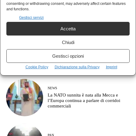
AGORÀ
consenting or withdrawing consent, may adversely affect certain features
Cos’è l’approccio clausewitziano in
and functions.
geopolitica?
Gestisci servizi
Accetta
Chiudi
MONDO
Il Giappone indica la Cina come nemico:
Gestisci opzioni
pronto a combattere fino a Taiwan
Cookie Policy
Dichiarazione sulla Privacy
Imprint
NEWS
La NATO sunnita è nata alla Mecca e
l’Europa continua a parlare di corridoi
commerciali
PAN