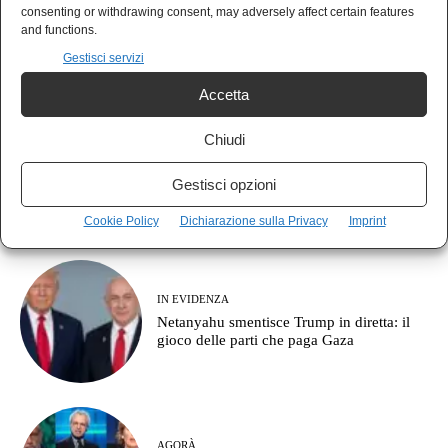
NEWS
consenting or withdrawing consent, may adversely affect certain features
Roma-Berlino-Madrid: la faglia che Meloni
and functions.
ha aperto sotto i propri piedi
Gestisci servizi
Accetta
Chiudi
POLIS
Il pulpito di Mauro: quando il guru
Gestisci opzioni
draghiano seppellisce Conte per resuscitare
Draghi
Cookie Policy
Dichiarazione sulla Privacy
Imprint
IN EVIDENZA
Netanyahu smentisce Trump in diretta: il
gioco delle parti che paga Gaza
AGORÀ