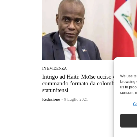
IN EVIDENZA
Intrigo ad Haiti: Moïse ucciso da
We use tec
browsing 
commando formato da colombiani e
us to proc
statunitensi
consent, m
Redazione
-
9 Luglio 2021
Ge