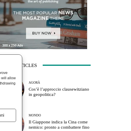
ATEST ARTICLES
prove
will allow
AGORÀ
ithdrawing
Cos’è l’approccio clausewitziano
in geopolitica?
oni
MONDO
Il Giappone indica la Cina come
nemico: pronto a combattere fino