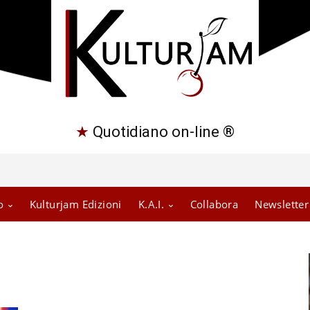
★
Quotidiano on-line ®
o
Kulturjam Edizioni
K.A.I.
Collabora
Newsletter