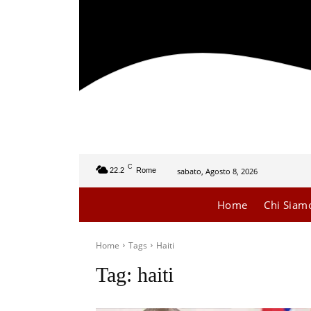
C
sabato, Agosto 8, 2026
22.2
Rome
Home
Chi Siam
Home
Tags
Haiti
Tag:
haiti