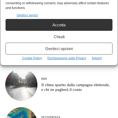
MONDO
consenting or withdrawing consent, may adversely affect certain features
Il Giappone indica la Cina come nemico:
and functions.
pronto a combattere fino a Taiwan
Gestisci servizi
Accetta
Chiudi
NEWS
La NATO sunnita è nata alla Mecca e
Gestisci opzioni
l’Europa continua a parlare di corridoi
commerciali
Cookie Policy
Dichiarazione sulla Privacy
Imprint
PAN
Il clima sparito dalla campagna elettorale,
e chi ne pagherà il conto
IN EVIDENZA