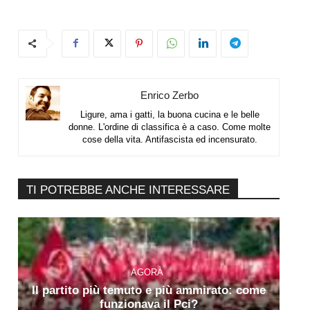
Enrico Zerbo
Ligure, ama i gatti, la buona cucina e le belle
donne. L'ordine di classifica è a caso. Come molte
cose della vita. Antifascista ed incensurato.
TI POTREBBE ANCHE INTERESSARE
AGORÀ
Il partito più temuto e più ammirato: come
funzionava il Pci?