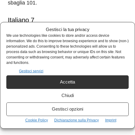
sbaglia 101.
Italiano 7
Gestisci la tua privacy
La sua Fiorentina non vinceva in trasferta da
We use technologies like cookies to store and/or access device
information. We do this to improve browsing experience and to show (non-)
novembre. La squadra entra con la giusta
personalized ads. Consenting to these technologies will allow us to
process data such as browsing behavior or unique IDs on this site. Not
grinta e chiude la contesa nel primo tempo.
consenting or withdrawing consent, may adversely affect certain features
and functions.
Nella ripresa terzo goal in scioltezza e lezione
Gestisci servizi
di calcio.
Accetta
.
Chiudi
Gestisci opzioni
Cookie Policy
Dichiarazione sulla Privacy
Imprint