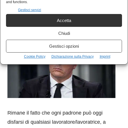
and functions.
che invece andrebbe estesa ai settori dove non
Gestisci servizi
c’era.
Accetta
Chiudi
Gestisci opzioni
Cookie Policy
Dichiarazione sulla Privacy
Imprint
Rimane il fatto che ogni padrone può oggi
disfarsi di qualsiasi lavoratore/lavoratrice, a