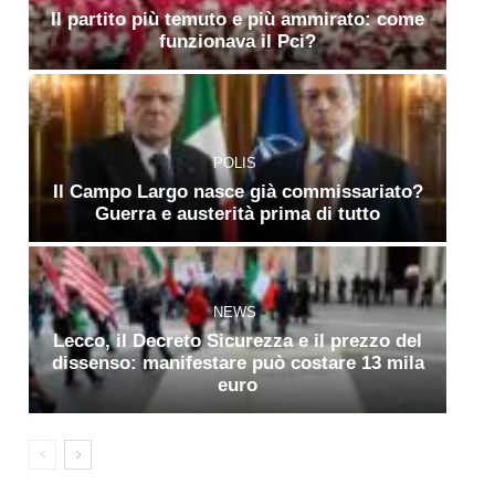
Il partito più temuto e più ammirato: come
funzionava il Pci?
POLIS
Il Campo Largo nasce già commissariato?
Guerra e austerità prima di tutto
NEWS
Lecco, il Decreto Sicurezza e il prezzo del
dissenso: manifestare può costare 13 mila
euro