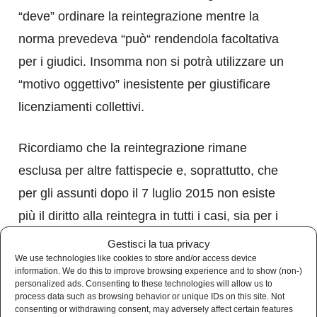
“deve” ordinare la reintegrazione mentre la
norma prevedeva “può“ rendendola facoltativa
per i giudici. Insomma non si potrà utilizzare un
“motivo oggettivo” inesistente per giustificare
licenziamenti collettivi.
Ricordiamo che la reintegrazione rimane
esclusa per altre fattispecie e, soprattutto, che
per gli assunti dopo il 7 luglio 2015 non esiste
più il diritto alla reintegra in tutti i casi, sia per i
licenziamenti individuali che collettivi per effetto
Gestisci la tua privacy
We use technologies like cookies to store and/or access device
del Jobs ACT di Renzi. Con la scusa di fare
information. We do this to improve browsing experience and to show (non-)
riforme per i giovani alle nuove generazioni è
personalized ads. Consenting to these technologies will allow us to
process data such as browsing behavior or unique IDs on this site. Not
stata tolta per sempre la tutela dell’articolo 18
consenting or withdrawing consent, may adversely affect certain features