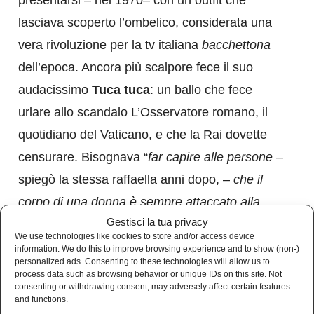
presentarsi – nel 1970– con un outfit che
lasciava scoperto l’ombelico, considerata una
vera rivoluzione per la tv italiana
bacchettona
dell’epoca. Ancora più scalpore fece il suo
audacissimo
Tuca tuca
: un ballo che fece
urlare allo scandalo L’Osservatore romano, il
quotidiano del Vaticano, e che la Rai dovette
censurare. Bisognava “
far capire alle persone
–
spiegò la stessa raffaella anni dopo, –
che il
corpo di una donna è sempre attaccato alla
Gestisci la tua privacy
sua testa
”. E che la sensualità non è
We use technologies like cookies to store and/or access device
incompatibile con l’ironia. Fra i suoi programmi
information. We do this to improve browsing experience and to show (non-)
personalized ads. Consenting to these technologies will allow us to
televisivi fece epoca
Milleluci,
in cui
process data such as browsing behavior or unique IDs on this site. Not
consenting or withdrawing consent, may adversely affect certain features
presentava insieme con Mina.
and functions.