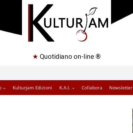
★
Quotidiano on-line ®
o
Kulturjam Edizioni
K.A.I.
Collabora
Newsletter