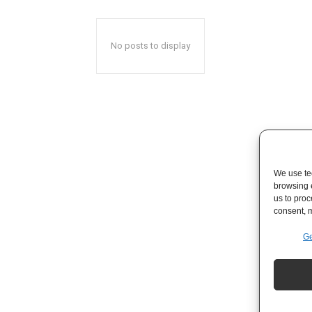
No posts to display
We use tec
browsing 
us to proc
consent, m
Ge