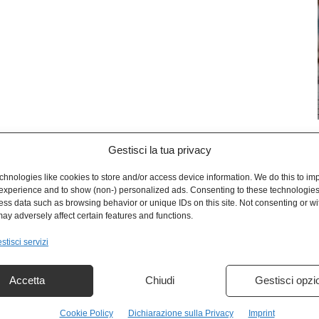
Gestisci la tua privacy
L
hnologies like cookies to store and/or access device information. We do this to im
experience and to show (non-) personalized ads. Consenting to these technologies 
ess data such as browsing behavior or unique IDs on this site. Not consenting or w
ay adversely affect certain features and functions.
stisci servizi
Accetta
Chiudi
Gestisci opzi
Cookie Policy
Dichiarazione sulla Privacy
Imprint