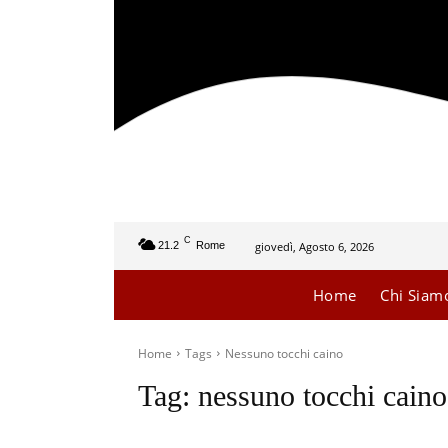
C
giovedì, Agosto 6, 2026
21.2
Rome
Home
Chi Siam
Home
Tags
Nessuno tocchi caino
Tag:
nessuno tocchi caino