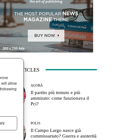
ATEST ARTICLES
prove
will allow
AGORÀ
ithdrawing
Il partito più temuto e più
ammirato: come funzionava il
Pci?
oni
POLIS
Il Campo Largo nasce già
commissariato? Guerra e austerità