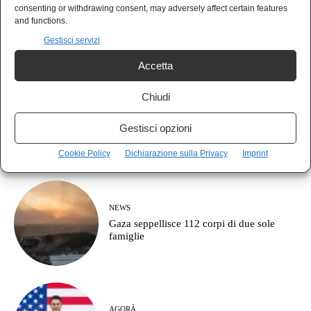
MUSICA
consenting or withdrawing consent, may adversely affect certain features
Guccini se n’è andato, restano le canzoni e
and functions.
le domande senza risposta
Gestisci servizi
Accetta
Chiudi
POLIS
Il vero fronte non è contro la destra: è
Gestisci opzioni
contro il partito della guerra
Cookie Policy
Dichiarazione sulla Privacy
Imprint
NEWS
Gaza seppellisce 112 corpi di due sole
famiglie
AGORÀ