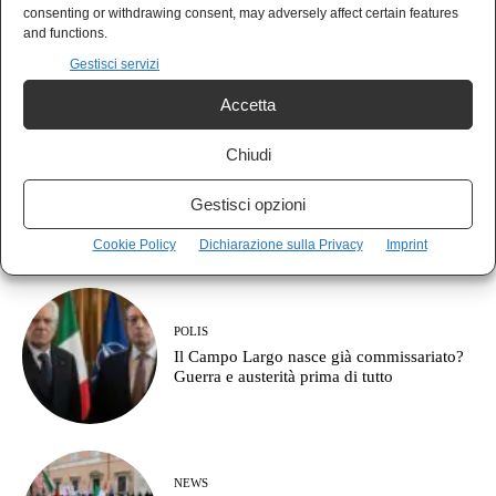
AGORÀ
consenting or withdrawing consent, may adversely affect certain features
Il partito più temuto e più ammirato: come
and functions.
funzionava il Pci?
Gestisci servizi
Accetta
Chiudi
IN EVIDENZA
Kiev sotto assedio: la Russia colpisce
Gestisci opzioni
ovunque, e arriva la Corea del Nord
Cookie Policy
Dichiarazione sulla Privacy
Imprint
POLIS
Il Campo Largo nasce già commissariato?
Guerra e austerità prima di tutto
NEWS