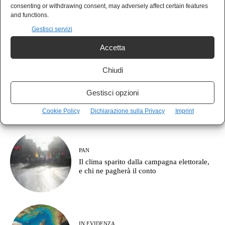
MONDO
consenting or withdrawing consent, may adversely affect certain features
Il Giappone indica la Cina come nemico:
and functions.
pronto a combattere fino a Taiwan
Gestisci servizi
Accetta
Chiudi
NEWS
La NATO sunnita è nata alla Mecca e
Gestisci opzioni
l’Europa continua a parlare di corridoi
commerciali
Cookie Policy
Dichiarazione sulla Privacy
Imprint
PAN
Il clima sparito dalla campagna elettorale,
e chi ne pagherà il conto
IN EVIDENZA