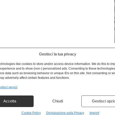
Gestisci la tua privacy
L
hnologies like cookies to store and/or access device information. We do this to im
experience and to show (non-) personalized ads. Consenting to these technologies 
ess data such as browsing behavior or unique IDs on this site. Not consenting or w
ay adversely affect certain features and functions.
stisci servizi
Accetta
Chiudi
Gestisci opzi
Cookie Policy
Dichiarazione sulla Privacy
Imprint