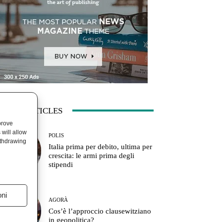
ATEST ARTICLES
prove
will allow
POLIS
ithdrawing
Italia prima per debito, ultima per
crescita: le armi prima degli
stipendi
oni
AGORÀ
Cos’è l’approccio clausewitziano
in geopolitica?