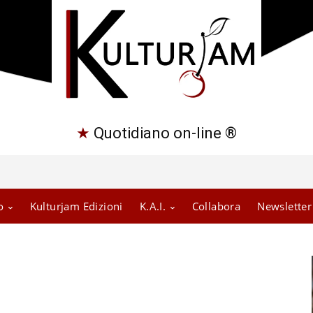
★
Quotidiano on-line ®
o
Kulturjam Edizioni
K.A.I.
Collabora
Newsletter