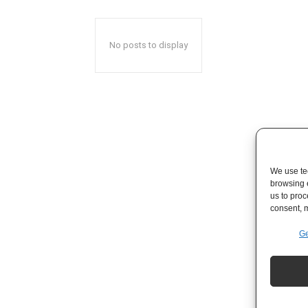
No posts to display
We use tec
browsing 
us to proc
consent, m
Ge