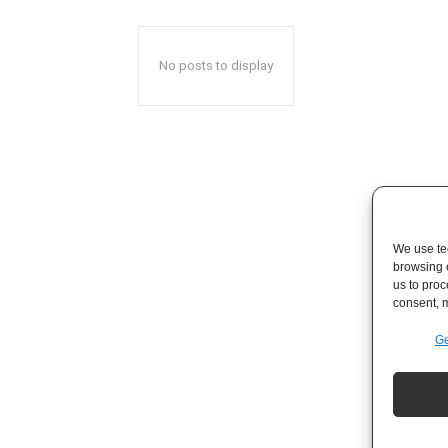
No posts to display
We use tec
browsing 
us to proc
consent, m
Ge