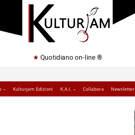
★
Quotidiano on-line ®
o
Kulturjam Edizioni
K.A.I.
Collabora
Newsletter