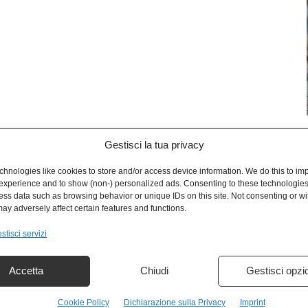
Gestisci la tua privacy
L
hnologies like cookies to store and/or access device information. We do this to im
experience and to show (non-) personalized ads. Consenting to these technologies 
ess data such as browsing behavior or unique IDs on this site. Not consenting or w
ay adversely affect certain features and functions.
stisci servizi
Accetta
Chiudi
Gestisci opzi
Cookie Policy
Dichiarazione sulla Privacy
Imprint