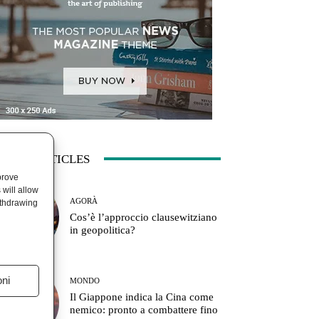
ATEST ARTICLES
prove
will allow
AGORÀ
ithdrawing
Cos’è l’approccio clausewitziano
in geopolitica?
oni
MONDO
Il Giappone indica la Cina come
nemico: pronto a combattere fino