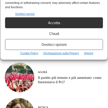
PAN
consenting or withdrawing consent, may adversely affect certain features
Il clima sparito dalla campagna elettorale,
and functions.
e chi ne pagherà il conto
Gestisci servizi
Accetta
Chiudi
IN EVIDENZA
Trump si nasconde dietro l’Oman: la resa
Gestisci opzioni
mascherata da diplomazia
Cookie Policy
Dichiarazione sulla Privacy
Imprint
AGORÀ
Il partito più temuto e più ammirato: come
funzionava il Pci?
MUSICA