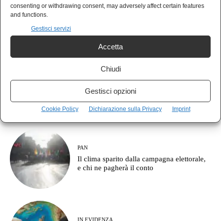
MONDO
consenting or withdrawing consent, may adversely affect certain features
Il Giappone indica la Cina come nemico:
and functions.
pronto a combattere fino a Taiwan
Gestisci servizi
Accetta
Chiudi
NEWS
La NATO sunnita è nata alla Mecca e
Gestisci opzioni
l’Europa continua a parlare di corridoi
commerciali
Cookie Policy
Dichiarazione sulla Privacy
Imprint
PAN
Il clima sparito dalla campagna elettorale,
e chi ne pagherà il conto
IN EVIDENZA