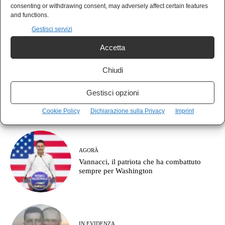
POLIS
consenting or withdrawing consent, may adversely affect certain features
Il vero fronte non è contro la destra: è
and functions.
contro il partito della guerra
Gestisci servizi
Accetta
Chiudi
NEWS
Gaza seppellisce 112 corpi di due sole
Gestisci opzioni
famiglie
Cookie Policy
Dichiarazione sulla Privacy
Imprint
AGORÀ
Vannacci, il patriota che ha combattuto
sempre per Washington
IN EVIDENZA