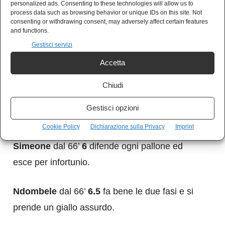
personalized ads. Consenting to these technologies will allow us to
fascia e lui partecipa all’azione ma è anche
process data such as browsing behavior or unique IDs on this site. Not
consenting or withdrawing consent, may adversely affect certain features
impreciso sotto porta.
and functions.
Gestisci servizi
Raspadori 5.5
gli arrivano pochi palloni e
Accetta
fatica. Il Napoli poco dominante non l’aiuta.
Chiudi
Kvaratskhelia 6.5
attacca a testa bassa e crea
Gestisci opzioni
problemi alla difesa avversaria.
Cookie Policy
Dichiarazione sulla Privacy
Imprint
Simeone
dal 66’
6
difende ogni pallone ed
esce per infortunio.
Ndombele
dal 66’
6.5
fa bene le due fasi e si
prende un giallo assurdo.