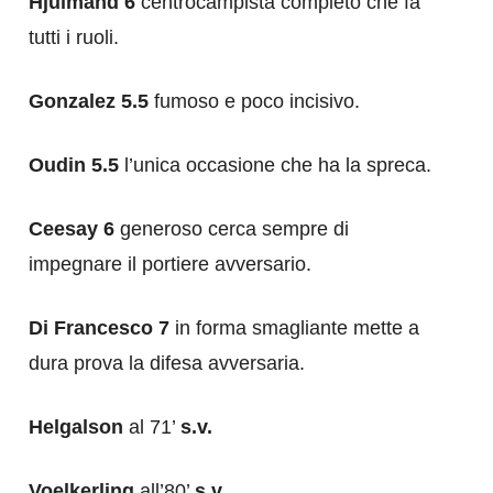
Hjulmand 6
centrocampista completo che fa
tutti i ruoli.
Gonzalez 5.5
fumoso e poco incisivo.
Oudin 5.5
l’unica occasione che ha la spreca.
Ceesay 6
generoso cerca sempre di
impegnare il portiere avversario.
Di Francesco 7
in forma smagliante mette a
dura prova la difesa avversaria.
Helgalson
al 71’
s.v.
Voelkerling
all’80’
s.v.