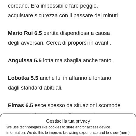
coreano. Era impossibile fare peggio,
acquistare sicurezza con il passare dei minuti.
Mario Rui 6.5
partita dispendiosa a causa
degli avversari. Cerca di proporsi in avanti.
Anguissa 5.5
lotta ma sbaglia anche tanto.
Lobotka 5.5
anche lui in affanno e lontano
dagli standard abituali.
Elmas 6.5
esce spesso da situazioni scomode
a causa del pressing degli avversari.
Gestisci la tua privacy
We use technologies like cookies to store and/or access device
Lozano 6
il Napoli attacca molto dalla sua
information. We do this to improve browsing experience and to show (non-)