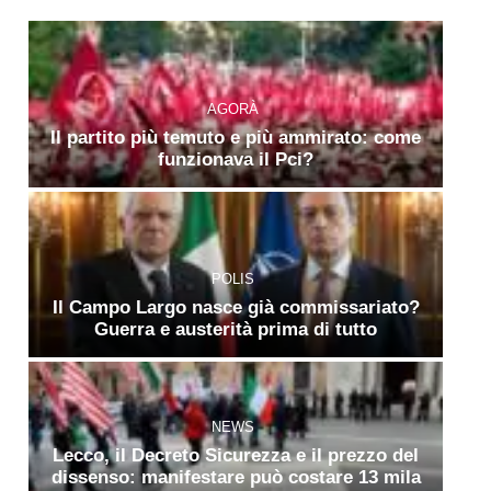
AGORÀ
Il partito più temuto e più ammirato: come
funzionava il Pci?
POLIS
Il Campo Largo nasce già commissariato?
Guerra e austerità prima di tutto
NEWS
Lecco, il Decreto Sicurezza e il prezzo del
dissenso: manifestare può costare 13 mila