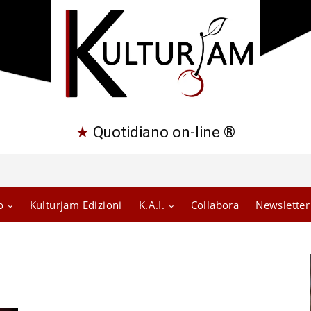
★
Quotidiano on-line ®
o
Kulturjam Edizioni
K.A.I.
Collabora
Newsletter