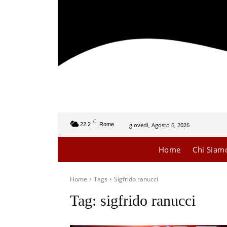
C
giovedì, Agosto 6, 2026
22.2
Rome
Home
Chi Siam
Home
Tags
Sigfrido ranucci
Tag:
sigfrido ranucci