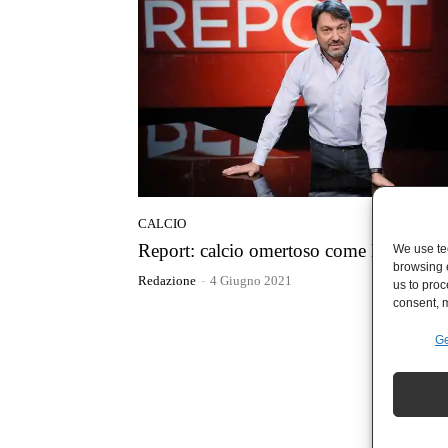
CALCIO
Report: calcio omertoso come la mafia
We use tec
browsing 
Redazione
-
4 Giugno 2021
us to proc
consent, m
Ge