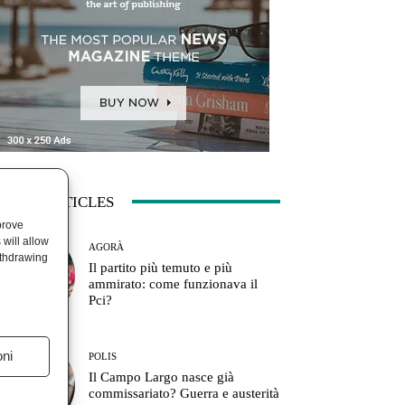
ATEST ARTICLES
prove
will allow
AGORÀ
ithdrawing
Il partito più temuto e più
ammirato: come funzionava il
Pci?
oni
POLIS
Il Campo Largo nasce già
commissariato? Guerra e austerità