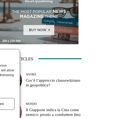
ATEST ARTICLES
prove
will allow
AGORÀ
ithdrawing
Cos’è l’approccio clausewitziano
in geopolitica?
oni
MONDO
Il Giappone indica la Cina come
nemico: pronto a combattere fino