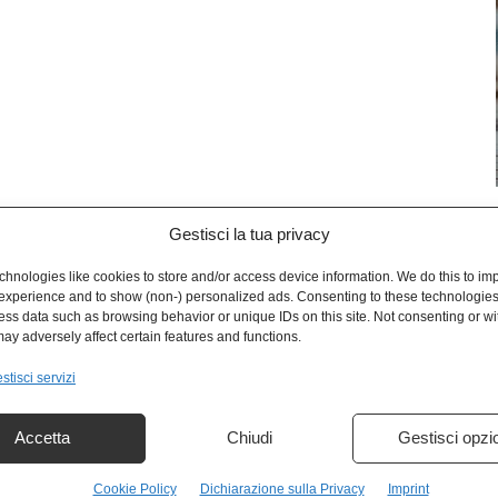
Gestisci la tua privacy
L
hnologies like cookies to store and/or access device information. We do this to im
experience and to show (non-) personalized ads. Consenting to these technologies 
ess data such as browsing behavior or unique IDs on this site. Not consenting or w
ay adversely affect certain features and functions.
stisci servizi
Accetta
Chiudi
Gestisci opzi
Cookie Policy
Dichiarazione sulla Privacy
Imprint