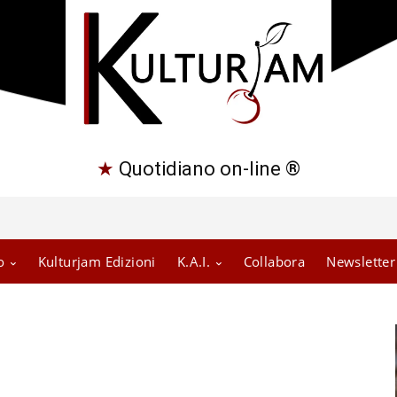
★
Quotidiano on-line ®
o
Kulturjam Edizioni
K.A.I.
Collabora
Newsletter