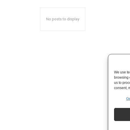
No posts to display
We use tec
browsing 
us to proc
consent, m
Ge