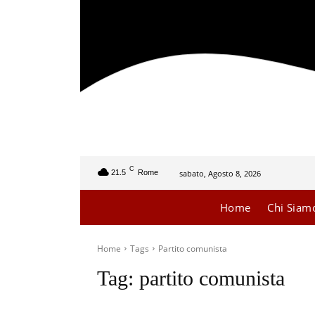
C
sabato, Agosto 8, 2026
21.5
Rome
Home
Chi Siam
Home
Tags
Partito comunista
Tag:
partito comunista