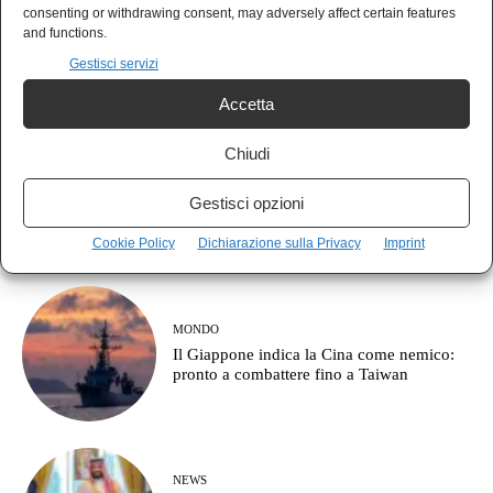
POLIS
consenting or withdrawing consent, may adversely affect certain features
Italia prima per debito, ultima per crescita:
and functions.
le armi prima degli stipendi
Gestisci servizi
Accetta
Chiudi
AGORÀ
Cos’è l’approccio clausewitziano in
Gestisci opzioni
geopolitica?
Cookie Policy
Dichiarazione sulla Privacy
Imprint
MONDO
Il Giappone indica la Cina come nemico:
pronto a combattere fino a Taiwan
NEWS