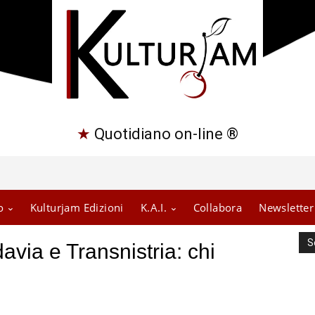
★
Quotidiano on-line ®
o
Kulturjam Edizioni
K.A.I.
Collabora
Newsletter
S
avia e Transnistria: chi