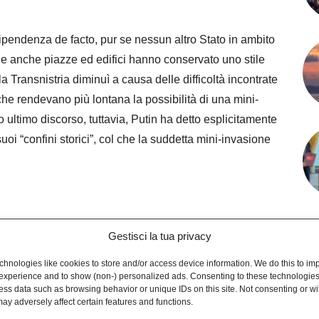
pendenza de facto, pur se nessun altro Stato in ambito
e anche piazze ed edifici hanno conservato uno stile
la Transnistria diminuì a causa delle difficoltà incontrate
che rendevano più lontana la possibilità di una mini-
o ultimo discorso, tuttavia, Putin ha detto esplicitamente
oi “confini storici”, col che la suddetta mini-invasione
so della politica migratoria praticata dai sovietici,
Gestisci la tua privacy
enivano incoraggiati a stabilirsi in altre repubbliche
hnologies like cookies to store and/or access device information. We do this to im
ega la presenza di vaste comunità russofone in altri
experience and to show (non-) personalized ads. Consenting to these technologies 
ess data such as browsing behavior or unique IDs on this site. Not consenting or w
ay adversely affect certain features and functions.
e dire realmente
Putin
quando menziona la ‘difesa dei