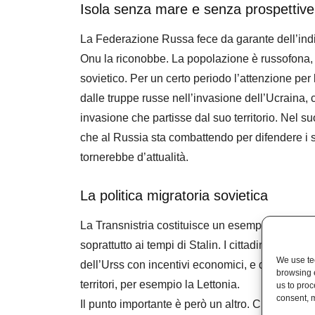
Isola senza mare e senza prospettive
La Federazione Russa fece da garante dell’indi
Onu la riconobbe. La popolazione è russofona, 
sovietico. Per un certo periodo l’attenzione per 
dalle truppe russe nell’invasione dell’Ucraina, 
invasione che partisse dal suo territorio. Nel su
che al Russia sta combattendo per difendere i su
tornerebbe d’attualità.
La politica migratoria sovietica
La Transnistria costituisce un esempio del succes
soprattutto ai tempi di Stalin. I cittadini russi v
We use tec
dell’Urss con incentivi economici, e questo spi
browsing 
territori, per esempio la Lettonia.
us to proc
consent, m
Il punto importante è però un altro. Che intend