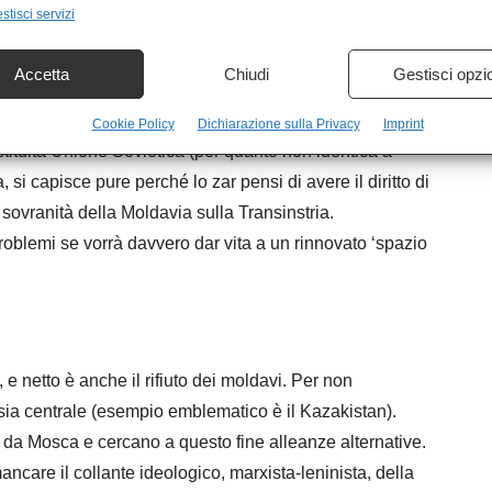
stisci servizi
Accetta
Chiudi
Gestisci opzi
mlino in questo caso parli non tanto da presidente della
Cookie Policy
Dichiarazione sulla Privacy
Imprint
ituita Unione Sovietica (per quanto non identica a
, si capisce pure perché lo zar pensi di avere il diritto di
sovranità della Moldavia sulla Transinstria.
oblemi se vorrà davvero dar vita a un rinnovato ‘spazio
 e netto è anche il rifiuto dei moldavi. Per non
sia centrale (esempio emblematico è il Kazakistan).
da Mosca e cercano a questo fine alleanze alternative.
ncare il collante ideologico, marxista-leninista, della