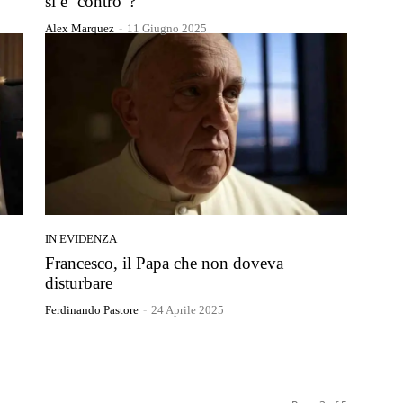
si è ‘contro”?
Alex Marquez
-
11 Giugno 2025
IN EVIDENZA
Francesco, il Papa che non doveva
disturbare
Ferdinando Pastore
-
24 Aprile 2025