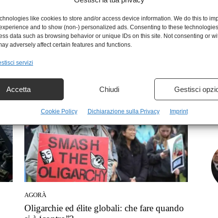
hnologies like cookies to store and/or access device information. We do this to im
experience and to show (non-) personalized ads. Consenting to these technologies 
ess data such as browsing behavior or unique IDs on this site. Not consenting or w
IN EVIDENZA
ay adversely affect certain features and functions.
Multipolarismo senza pace: il nuovo
stisci servizi
disordine mondiale
Zela Santi
-
19 Giugno 2025
Accetta
Chiudi
Gestisci opzi
Cookie Policy
Dichiarazione sulla Privacy
Imprint
AGORÀ
Oligarchie ed élite globali: che fare quando