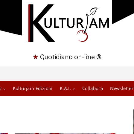
★
Quotidiano on-line ®
o
Kulturjam Edizioni
K.A.I.
Collabora
Newsletter