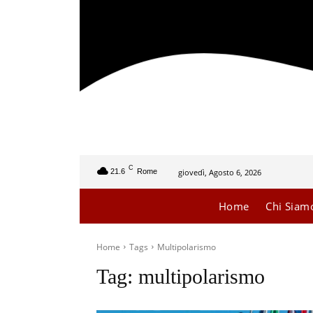
C
giovedì, Agosto 6, 2026
21.6
Rome
Home
Chi Siam
Home
Tags
Multipolarismo
Tag:
multipolarismo