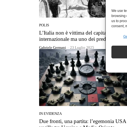
We use tec
browsing 
us to proc
POLIS
consent, m
L’Italia non è vittima del capitalismo
Ge
internazionale ma uno dei predatori
Gabriele Germani
-
23 Luglio 2025
IN EVIDENZA
Due fronti, una partita: l’egemonia USA