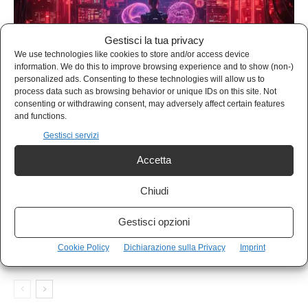
Gestisci la tua privacy
FORZA LAVORO
We use technologies like cookies to store and/or access device
information. We do this to improve browsing experience and to show (non-)
Palantir e il manifesto della nuova tecnocrazia
personalized ads. Consenting to these technologies will allow us to
imperiale
process data such as browsing behavior or unique IDs on this site. Not
consenting or withdrawing consent, may adversely affect certain features
and functions.
Gestisci servizi
Accetta
Chiudi
FORZA LAVORO
Gestisci opzioni
Quale green? Il capitalismo dipinto di verde non
salverà il pianeta
Cookie Policy
Dichiarazione sulla Privacy
Imprint