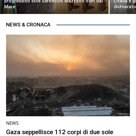
progressisti stile Serbelloni Mazzanti Vien dal
L’Italia è
Mare
dichiarat
NEWS & CRONACA
NEWS
Gaza seppellisce 112 corpi di due sole